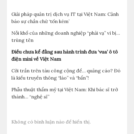
Giải pháp quản trị dịch vụ IT tại Việt Nam: Cảnh
báo sự chần chừ ‘tốn kém’
Nỗi khổ của những doanh nghiệp “phải vạ” vì bị…
trùng tên
Điều chưa kể đằng sau hành trình đưa ‘vua’ ô tô
điện mini về Việt Nam
Cởi trần trên tàu công cộng để… quảng cáo? Đó
là kiểu truyền thông “láo” và “bẩn”!
Phẫu thuật thẩm mỹ tại Việt Nam: Khi bác sĩ trở
thành… “nghệ sĩ”
Không có bình luận nào để hiển thị.