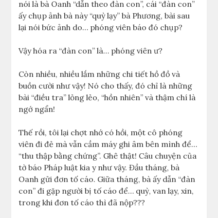
nói là bà Oanh “dẫn theo đàn con”, cái “đàn con”
ấy chụp ảnh bà này “quỳ lạy” bà Phương, bài sau
lại nói bức ảnh do… phóng viên báo đó chụp?
Vậy hóa ra “đàn con” là… phóng viên ư?
Còn nhiều, nhiều lắm những chi tiết hồ đồ và
buồn cười như vậy! Nó cho thấy, đó chỉ là những
bài “điều tra” lỏng lẻo, “hồn nhiên” và thậm chí là
ngớ ngẩn!
Thế rồi, tôi lại chợt nhớ có hồi, một cô phóng
viên đi đẻ mà vẫn cầm máy ghi âm bên mình để…
“thu thập bằng chứng”. Ghê thật! Câu chuyện của
tờ báo Pháp luật kia y như vậy. Đầu tháng, bà
Oanh gửi đơn tố cáo. Giữa tháng, bà ấy dẫn “đàn
con” đi gặp người bị tố cáo để… quỳ, van lạy, xin,
trong khi đơn tố cáo thì đã nộp???