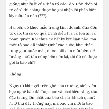
giống như lời lẽ của “bên tố cáo” đó. Còn “bên bị
tố cáo” thì chẳng được họ ghi nhận lời phản biện
lấy một lần nào (???).
Hai bên có khúc mắc trong kinh doanh, đưa đơn
tố cáo, thì sẽ có quá trình điều tra và tòa án ra
phán quyết. Khi chưa có bất kỳ kết luận nào, mà
một tờ báo đã “nhiệt tình” vào cuộc, khai thác
từng giọt nước mắt, nước mũi của một bên, để
“mắng mỏ”, tấn công bên còn lại, thì đó có được
gọi là báo chí?
Không!
Ngay từ khi ngồi trên ghế nhà trường, sinh viên
học nghề báo đã được học và phải hiểu rằng, thứ
đặc trưng lớn nhất của báo chí là “khách quan”.
Nhờ thứ đặc trưng này, mà báo chí mới là báo
chí, là “quyền lực thứ tư”, đặc biệt hơn tất thảy