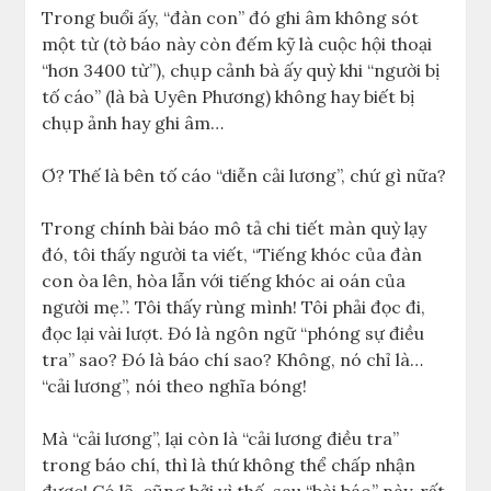
Trong buổi ấy, “đàn con” đó ghi âm không sót
một từ (tờ báo này còn đếm kỹ là cuộc hội thoại
“hơn 3400 từ”), chụp cảnh bà ấy quỳ khi “người bị
tố cáo” (là bà Uyên Phương) không hay biết bị
chụp ảnh hay ghi âm…
Ơ? Thế là bên tố cáo “diễn cải lương”, chứ gì nữa?
Trong chính bài báo mô tả chi tiết màn quỳ lạy
đó, tôi thấy người ta viết, “Tiếng khóc của đàn
con òa lên, hòa lẫn với tiếng khóc ai oán của
người mẹ.”. Tôi thấy rùng mình! Tôi phải đọc đi,
đọc lại vài lượt. Đó là ngôn ngữ “phóng sự điều
tra” sao? Đó là báo chí sao? Không, nó chỉ là…
“cải lương”, nói theo nghĩa bóng!
Mà “cải lương”, lại còn là “cải lương điều tra”
trong báo chí, thì là thứ không thể chấp nhận
được! Có lẽ, cũng bởi vì thế, sau “bài báo” này, rất