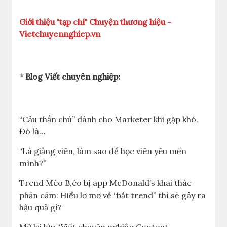
Giới thiệu "tạp chí" Chuyện thương hiệu -
Vietchuyennghiep.vn
*
Blog Viết chuyên nghiệp:
“Câu thần chú” dành cho Marketer khi gặp khó.
Đó là…
“Là giảng viên, làm sao để học viên yêu mến
mình?”
Trend Mèo B,éo bị app McDonald’s khai thác
phản cảm: Hiểu lơ mơ về “bắt trend” thì sẽ gây ra
hậu quả gì?
Mở lại lớp “Viết chuyên nghiệp Content