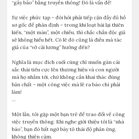
“gây bão” bằng truyền thông! Đó là vấn đề!
Sự việc phức tạp – đòi hỏi phải tiếp cận đầy đủ hồ
sơ gốc để phân định – trong khi loạt bài lại thiên
kiến, “một màu”, một chiều, thì chắc chắn độc giả
sẽ không hiểu hết. Có lẽ đó cũng là điều mà tác
giả của “vở cải lương” hướng đến?
Nghĩa là mục đích cuối cùng chỉ muốn gán cái
sắc thái tiêu cực lên thương hiệu và con người
mà họ nhắm tới, chứ không cần khai thác đúng
bản chất – một công việc mà lẽ ra báo chí phải
làm!
…
Một lần, tôi gặp một bạn trẻ để trao đổi về công
việc truyền thông. Khi nghe giới thiệu tôi là “nhà
báo”, bạn đó bất ngờ bày tỏ thái độ phản ứng,
không thiện cảm.