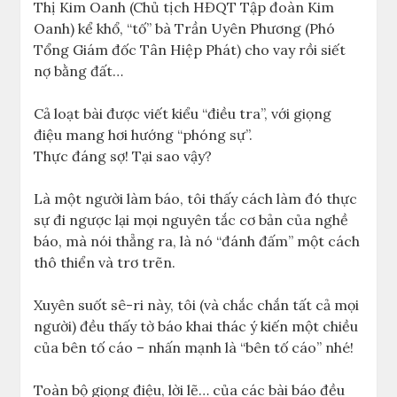
Thị Kim Oanh (Chủ tịch HĐQT Tập đoàn Kim
Oanh) kể khổ, “tố” bà Trần Uyên Phương (Phó
Tổng Giám đốc Tân Hiệp Phát) cho vay rồi siết
nợ bằng đất…
Cả loạt bài được viết kiểu “điều tra”, với giọng
điệu mang hơi hướng “phóng sự”.
Thực đáng sợ! Tại sao vậy?
Là một người làm báo, tôi thấy cách làm đó thực
sự đi ngược lại mọi nguyên tắc cơ bản của nghề
báo, mà nói thẳng ra, là nó “đánh đấm” một cách
thô thiển và trơ trẽn.
Xuyên suốt sê-ri này, tôi (và chắc chắn tất cả mọi
người) đều thấy tờ báo khai thác ý kiến một chiều
của bên tố cáo – nhấn mạnh là “bên tố cáo” nhé!
Toàn bộ giọng điệu, lời lẽ… của các bài báo đều