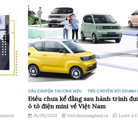
CÂU CHUYỆN THƯƠNG HIỆU
TRÒ CHUYỆN VỚI DOANH 
Điều chưa kể đằng sau hành trình đưa
ô tô điện mini về Việt Nam
Comment
26/03/2023
Vietchuyennghiep.vn
Leave a 
on
Điều
chưa