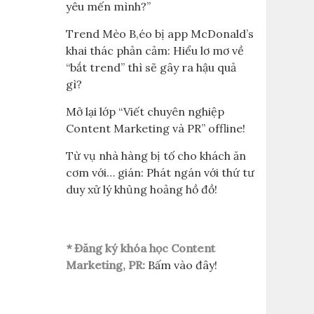
yêu mến mình?”
Trend Mèo B,éo bị app McDonald’s
khai thác phản cảm: Hiểu lơ mơ về
“bắt trend” thì sẽ gây ra hậu quả
gì?
Mở lại lớp “Viết chuyên nghiệp
Content Marketing và PR” offline!
Từ vụ nhà hàng bị tố cho khách ăn
cơm với… gián: Phát ngán với thứ tư
duy xử lý khủng hoảng hồ đồ!
* Đăng ký khóa học Content
Marketing, PR:
Bấm vào đây!