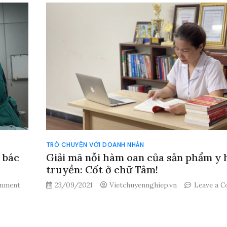
kể
đằng
sau
hành
trình
đưa
‘vua’
ô
tô
điện
mini
về
Việt
Nam
TRÒ CHUYỆN VỚI DOANH NHÂN
 bác
Giải mã nỗi hàm oan của sản phẩm y 
truyền: Cốt ở chữ Tâm!
on
omment
23/09/2021
Vietchuyennghiep.vn
Leave a 
Phẫu
on
thuật
Giải
thẩm
mã
mỹ
nỗi