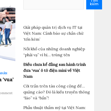
Tìm
kiếm
Giải pháp quản trị dịch vụ IT tại
Việt Nam: Cảnh báo sự chần chừ
‘tốn kém’
Nỗi khổ của những doanh nghiệp
“phải vạ” vì bị… trùng tên
Điều chưa kể đằng sau hành trình
đưa ‘vua’ ô tô điện mini về Việt
NHÂN
Nam
 ‘vua’
Cởi trần trên tàu công cộng để…
quảng cáo? Đó là kiểu truyền thông
Comment
“láo” và “bẩn”!
Phẫu thuật thẩm mỹ tại Việt Nam: