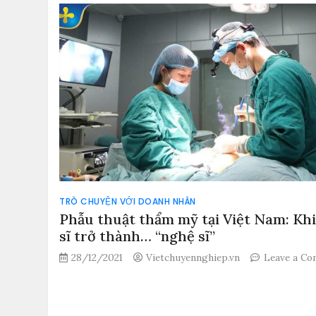
quản
trị
dịch
vụ
IT
tại
Việt
Nam: Cảnh
báo
sự
chần
chừ
‘tốn
kém’
TRÒ CHUYỆN VỚI DOANH NHÂN
Phẫu thuật thẩm mỹ tại Việt Nam: Khi
sĩ trở thành… “nghệ sĩ”
28/12/2021
Vietchuyennghiep.vn
Leave a C