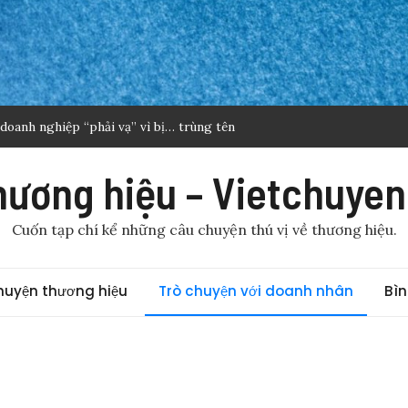
doanh nghiệp “phải vạ” vì bị… trùng tên
au hành trình đưa ‘vua’ ô tô điện mini về Việt Nam
hương hiệu – Vietchuyen
công cộng để… quảng cáo? Đó là kiểu truyền thông “láo” và
Cuốn tạp chí kể những câu chuyện thú vị về thương hiệu.
 tại Việt Nam: Khi bác sĩ trở thành… “nghệ sĩ”
dịch vụ IT tại Việt Nam: Cảnh báo sự chần chừ ‘tốn kém’
huyện thương hiệu
Trò chuyện với doanh nhân
Bìn