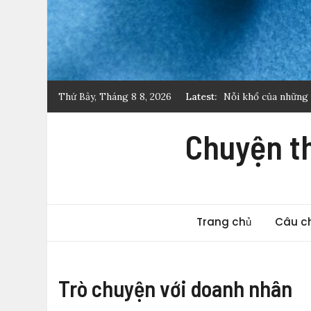
Nỗi khổ của những 
Thứ Bảy, Tháng 8 8, 2026
Latest:
Điều chưa kể đằng s
Chuyện t
Cởi trần trên tàu 
“bẩn”!
Phẫu thuật thẩm mỹ
Giải pháp quản trị 
Trang chủ
Câu c
Trò chuyện với doanh nhân