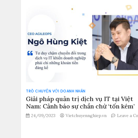
TRÒ CHUYỆN VỚI DOANH NHÂN
Giải pháp quản trị dịch vụ IT tại Việt
Nam: Cảnh báo sự chần chừ ‘tốn kém’
24/09/2023
Vietchuyennghiep.vn
Leave a 
on
Giải
pháp